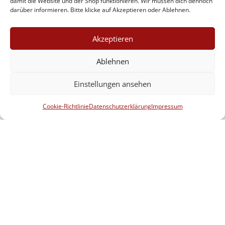
damit die Website und der Shop funktionieren. Wir müssen dich dennoch
darüber informieren. Bitte klicke auf Akzeptieren oder Ablehnen.
AGBs
Widerrufbelehrung
Akzeptieren
Datenschutzerklärung
Ablehnen
Impressum
Einstellungen ansehen
Wir sind stolzes Mitglied bei COSH!
Cookie-Richtlinie
Datenschutzerklärung
Impressum